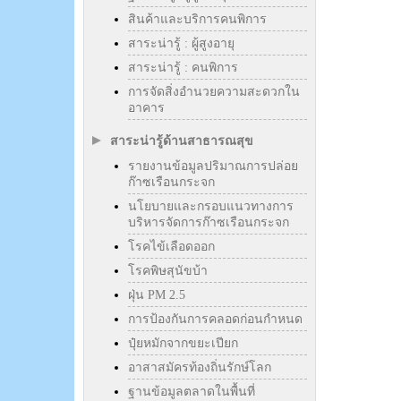
สินค้าและบริการคนพิการ
สาระน่ารู้ : ผู้สูงอายุ
สาระน่ารู้ : คนพิการ
การจัดสิ่งอำนวยความสะดวกใน
อาคาร
สาระน่ารู้ด้านสาธารณสุข
รายงานข้อมูลปริมาณการปล่อย
ก๊าซเรือนกระจก
นโยบายและกรอบแนวทางการ
บริหารจัดการก๊าซเรือนกระจก
โรคไข้เลือดออก
โรคพิษสุนัขบ้า
ฝุ่น PM 2.5
การป้องกันการคลอดก่อนกำหนด
ปุ๋ยหมักจากขยะเปียก
อาสาสมัครท้องถิ่นรักษ์โลก
ฐานข้อมูลตลาดในพื้นที่