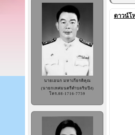
ดาวน์โ
นายเอนก มหาเกียรติคุณ
(นายกเทศมนตรีตำบลริมปิง)
โทร.08-1716-7759