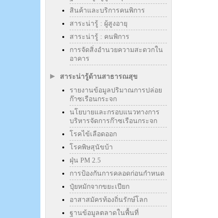
สินค้าและบริการคนพิการ
สาระน่ารู้ : ผู้สูงอายุ
สาระน่ารู้ : คนพิการ
การจัดสิ่งอำนวยความสะดวกใน
อาคาร
สาระน่ารู้ด้านสาธารณสุข
รายงานข้อมูลปริมาณการปล่อย
ก๊าซเรือนกระจก
นโยบายและกรอบแนวทางการ
บริหารจัดการก๊าซเรือนกระจก
โรคไข้เลือดออก
โรคพิษสุนัขบ้า
ฝุ่น PM 2.5
การป้องกันการคลอดก่อนกำหนด
ปุ๋ยหมักจากขยะเปียก
อาสาสมัครท้องถิ่นรักษ์โลก
ฐานข้อมูลตลาดในพื้นที่