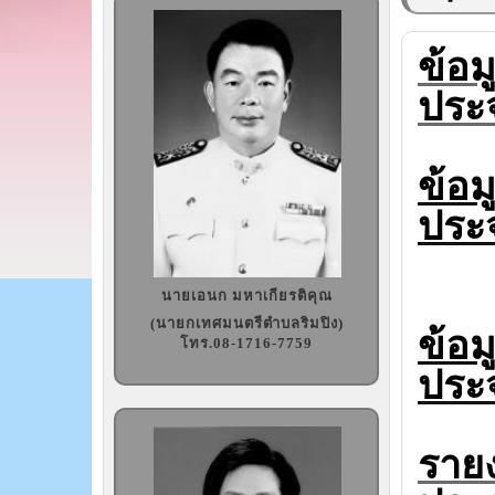
ข้อม
ประ
ข้อม
ประ
นายเอนก มหาเกียรติคุณ
(นายกเทศมนตรีตำบลริมปิง)
ข้อม
โทร.08-1716-7759
ประ
รายง