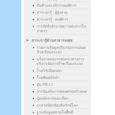
สินค้าและบริการคนพิการ
สาระน่ารู้ : ผู้สูงอายุ
สาระน่ารู้ : คนพิการ
การจัดสิ่งอำนวยความสะดวกใน
อาคาร
สาระน่ารู้ด้านสาธารณสุข
รายงานข้อมูลปริมาณการปล่อย
ก๊าซเรือนกระจก
นโยบายและกรอบแนวทางการ
บริหารจัดการก๊าซเรือนกระจก
โรคไข้เลือดออก
โรคพิษสุนัขบ้า
ฝุ่น PM 2.5
การป้องกันการคลอดก่อนกำหนด
ปุ๋ยหมักจากขยะเปียก
อาสาสมัครท้องถิ่นรักษ์โลก
ฐานข้อมูลตลาดในพื้นที่