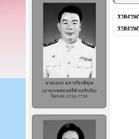
รายงานกา
รายงานกา
นายเอนก มหาเกียรติคุณ
(นายกเทศมนตรีตำบลริมปิง)
โทร.08-1716-7759