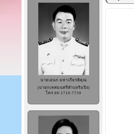
นายเอนก มหาเกียรติคุณ
(นายกเทศมนตรีตำบลริมปิง)
โทร.08-1716-7759