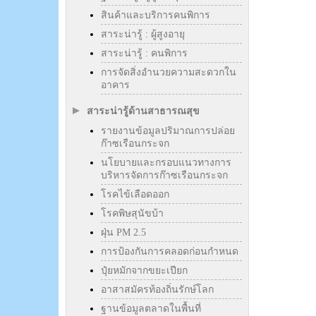
สินค้าและบริการคนพิการ
สาระน่ารู้ : ผู้สูงอายุ
สาระน่ารู้ : คนพิการ
การจัดสิ่งอำนวยความสะดวกใน
อาคาร
สาระน่ารู้ด้านสาธารณสุข
รายงานข้อมูลปริมาณการปล่อย
ก๊าซเรือนกระจก
นโยบายและกรอบแนวทางการ
บริหารจัดการก๊าซเรือนกระจก
โรคไข้เลือดออก
โรคพิษสุนัขบ้า
ฝุ่น PM 2.5
การป้องกันการคลอดก่อนกำหนด
ปุ๋ยหมักจากขยะเปียก
อาสาสมัครท้องถิ่นรักษ์โลก
ฐานข้อมูลตลาดในพื้นที่