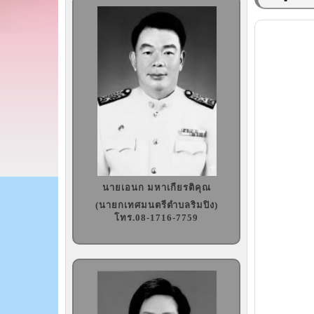
นายเอนก มหาเกียรติคุณ
(นายกเทศมนตรีตำบลริมปิง)
โทร.08-1716-7759