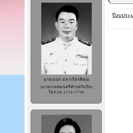
ปีงบประ
นายเอนก มหาเกียรติคุณ
(นายกเทศมนตรีตำบลริมปิง)
โทร.08-1716-7759