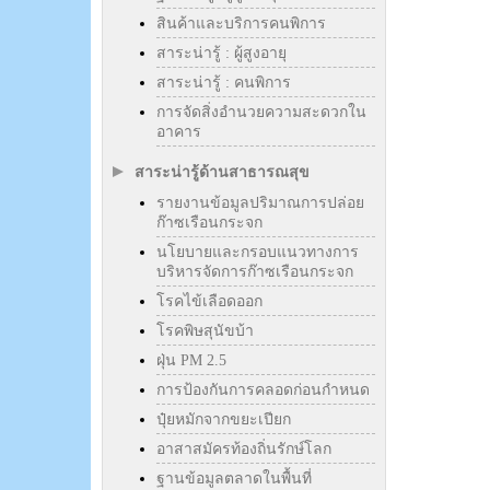
สินค้าและบริการคนพิการ
สาระน่ารู้ : ผู้สูงอายุ
สาระน่ารู้ : คนพิการ
การจัดสิ่งอำนวยความสะดวกใน
อาคาร
สาระน่ารู้ด้านสาธารณสุข
รายงานข้อมูลปริมาณการปล่อย
ก๊าซเรือนกระจก
นโยบายและกรอบแนวทางการ
บริหารจัดการก๊าซเรือนกระจก
โรคไข้เลือดออก
โรคพิษสุนัขบ้า
ฝุ่น PM 2.5
การป้องกันการคลอดก่อนกำหนด
ปุ๋ยหมักจากขยะเปียก
อาสาสมัครท้องถิ่นรักษ์โลก
ฐานข้อมูลตลาดในพื้นที่