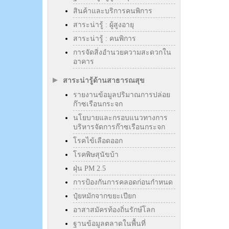
สินค้าและบริการคนพิการ
สาระน่ารู้ : ผู้สูงอายุ
สาระน่ารู้ : คนพิการ
การจัดสิ่งอำนวยความสะดวกใน
อาคาร
สาระน่ารู้ด้านสาธารณสุข
รายงานข้อมูลปริมาณการปล่อย
ก๊าซเรือนกระจก
นโยบายและกรอบแนวทางการ
บริหารจัดการก๊าซเรือนกระจก
โรคไข้เลือดออก
โรคพิษสุนัขบ้า
ฝุ่น PM 2.5
การป้องกันการคลอดก่อนกำหนด
ปุ๋ยหมักจากขยะเปียก
อาสาสมัครท้องถิ่นรักษ์โลก
ฐานข้อมูลตลาดในพื้นที่