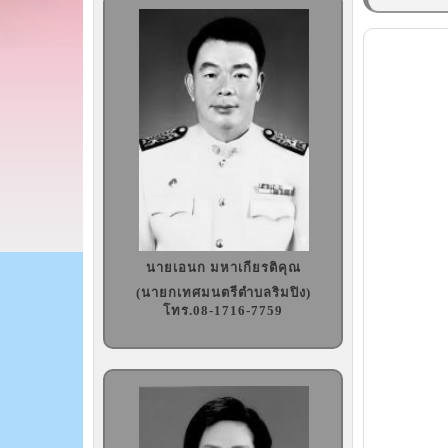
นายเอนก มหาเกียรติคุณ
(นายกเทศมนตรีตำบลริมปิง)
โทร.08-1716-7759