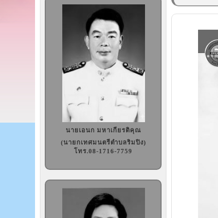
นายเอนก มหาเกียรติคุณ
(นายกเทศมนตรีตำบลริมปิง)
โทร.08-1716-7759