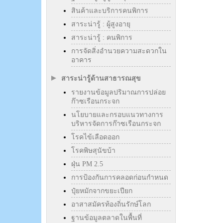
สินค้าและบริการคนพิการ
สาระน่ารู้ : ผู้สูงอายุ
สาระน่ารู้ : คนพิการ
การจัดสิ่งอำนวยความสะดวกใน
อาคาร
สาระน่ารู้ด้านสาธารณสุข
รายงานข้อมูลปริมาณการปล่อย
ก๊าซเรือนกระจก
นโยบายและกรอบแนวทางการ
บริหารจัดการก๊าซเรือนกระจก
โรคไข้เลือดออก
โรคพิษสุนัขบ้า
ฝุ่น PM 2.5
การป้องกันการคลอดก่อนกำหนด
ปุ๋ยหมักจากขยะเปียก
อาสาสมัครท้องถิ่นรักษ์โลก
ฐานข้อมูลตลาดในพื้นที่