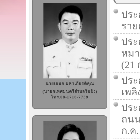
ประ
รายก
ประ
หมา
(21 
ประ
นายเอนก มหาเกียรติคุณ
เพลิ
(นายกเทศมนตรีตำบลริมปิง)
โทร.08-1716-7759
ประ
ถนนส
ก.ค.