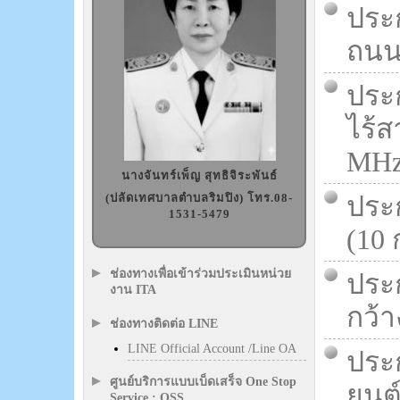
ประ
ถนนส
ประ
ไร้ส
MHz 
นางจันทร์เพ็ญ สุทธิจิระพันธ์
(ปลัดเทศบาลตำบลริมปิง) โทร.08-
ประ
1531-5479
(10 
ช่องทางเพื่อเข้าร่วมประเมินหน่วย
ประก
งาน ITA
กว้า
ช่องทางติดต่อ LINE
LINE Official Account /Line OA
ประ
ศูนย์บริการแบบเบ็ดเสร็จ One Stop
ยนต
Service : OSS