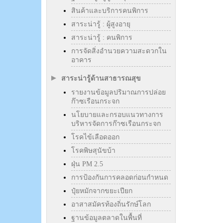
สินค้าและบริการคนพิการ
สาระน่ารู้ : ผู้สูงอายุ
สาระน่ารู้ : คนพิการ
การจัดสิ่งอำนวยความสะดวกใน
อาคาร
สาระน่ารู้ด้านสาธารณสุข
รายงานข้อมูลปริมาณการปล่อย
ก๊าซเรือนกระจก
นโยบายและกรอบแนวทางการ
บริหารจัดการก๊าซเรือนกระจก
โรคไข้เลือดออก
โรคพิษสุนัขบ้า
ฝุ่น PM 2.5
การป้องกันการคลอดก่อนกำหนด
ปุ๋ยหมักจากขยะเปียก
อาสาสมัครท้องถิ่นรักษ์โลก
ฐานข้อมูลตลาดในพื้นที่