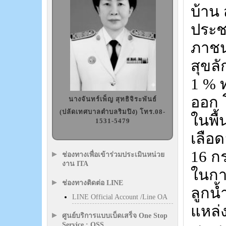
บ้าน 
ประช
ภาชน
สุขล
1 % 
ออก 
นางจันทร์เพ็ญ สุทธิจิระพันธ์
(ปลัดเทศบาลตำบลริมปิง) โทร.08-
ในพื้
1531-5479
เลือ
16 กร
ช่องทางเพื่อเข้าร่วมประเมินหน่วย
งาน ITA
ในกา
ช่องทางติดต่อ LINE
ลูกน้
LINE Official Account /Line OA
แหล่ง
ศูนย์บริการแบบเบ็ดเสร็จ One Stop
Service : OSS