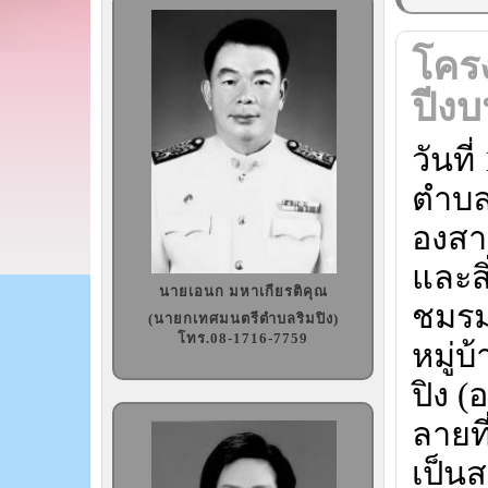
โคร
ปีงบ
วันท
ตำบล
องสา
และส
นายเอนก มหาเกียรติคุณ
ชมรม
(นายกเทศมนตรีตำบลริมปิง)
โทร.08-1716-7759
หมู่บ
ปิง 
ลายที
เป็น