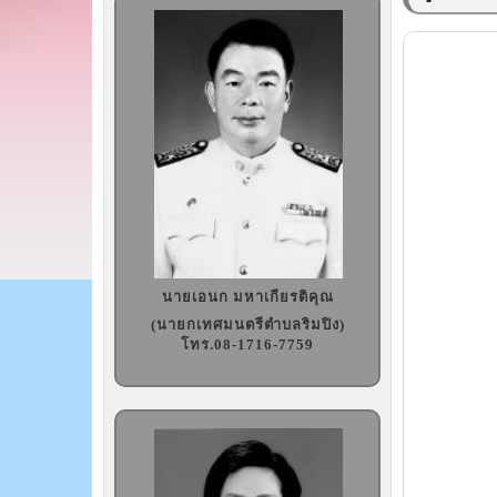
นายเอนก มหาเกียรติคุณ
(นายกเทศมนตรีตำบลริมปิง)
โทร.08-1716-7759