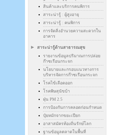
สินค้าและบริการคนพิการ
สาระน่ารู้ : ผู้สูงอายุ
สาระน่ารู้ : คนพิการ
การจัดสิ่งอำนวยความสะดวกใน
อาคาร
สาระน่ารู้ด้านสาธารณสุข
รายงานข้อมูลปริมาณการปล่อย
ก๊าซเรือนกระจก
นโยบายและกรอบแนวทางการ
บริหารจัดการก๊าซเรือนกระจก
โรคไข้เลือดออก
โรคพิษสุนัขบ้า
ฝุ่น PM 2.5
การป้องกันการคลอดก่อนกำหนด
ปุ๋ยหมักจากขยะเปียก
อาสาสมัครท้องถิ่นรักษ์โลก
ฐานข้อมูลตลาดในพื้นที่