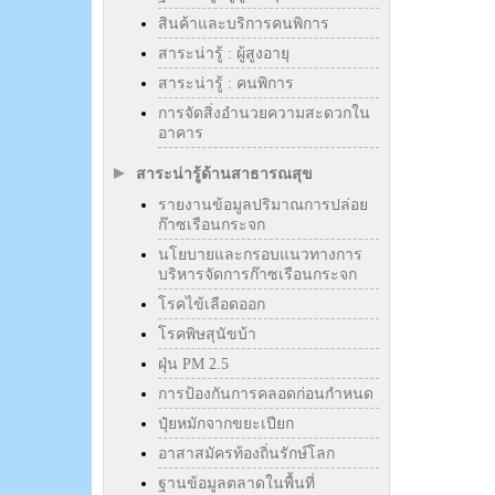
สินค้าและบริการคนพิการ
สาระน่ารู้ : ผู้สูงอายุ
สาระน่ารู้ : คนพิการ
การจัดสิ่งอำนวยความสะดวกใน
อาคาร
สาระน่ารู้ด้านสาธารณสุข
รายงานข้อมูลปริมาณการปล่อย
ก๊าซเรือนกระจก
นโยบายและกรอบแนวทางการ
บริหารจัดการก๊าซเรือนกระจก
โรคไข้เลือดออก
โรคพิษสุนัขบ้า
ฝุ่น PM 2.5
การป้องกันการคลอดก่อนกำหนด
ปุ๋ยหมักจากขยะเปียก
อาสาสมัครท้องถิ่นรักษ์โลก
ฐานข้อมูลตลาดในพื้นที่