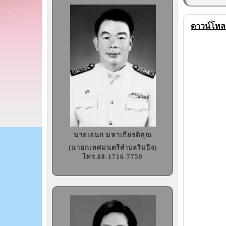
ดาวน์โหล
นายเอนก มหาเกียรติคุณ
(นายกเทศมนตรีตำบลริมปิง)
โทร.08-1716-7759