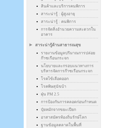
สินค้าและบริการคนพิการ
สาระน่ารู้ : ผู้สูงอายุ
สาระน่ารู้ : คนพิการ
การจัดสิ่งอำนวยความสะดวกใน
อาคาร
สาระน่ารู้ด้านสาธารณสุข
รายงานข้อมูลปริมาณการปล่อย
ก๊าซเรือนกระจก
นโยบายและกรอบแนวทางการ
บริหารจัดการก๊าซเรือนกระจก
โรคไข้เลือดออก
โรคพิษสุนัขบ้า
ฝุ่น PM 2.5
การป้องกันการคลอดก่อนกำหนด
ปุ๋ยหมักจากขยะเปียก
อาสาสมัครท้องถิ่นรักษ์โลก
ฐานข้อมูลตลาดในพื้นที่