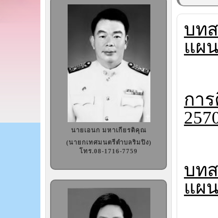
บทส
แผน
การ
257
นายเอนก มหาเกียรติคุณ
(นายกเทศมนตรีตำบลริมปิง)
โทร.08-1716-7759
บทส
แผน