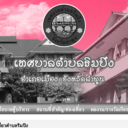
ี่ยวตำบลริมปิง