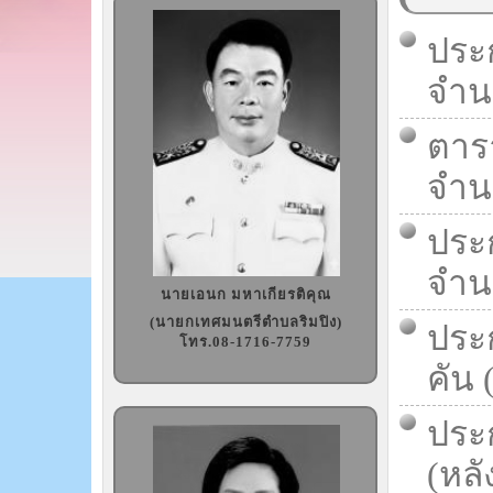
ประ
จำนว
ตารา
จำนว
ประ
จำนว
นายเอนก มหาเกียรติคุณ
(นายกเทศมนตรีตำบลริมปิง)
ประ
โทร.08-1716-7759
คัน 
ประก
(หลั