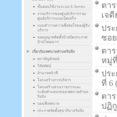
ตารา
ขั้นตอนใช้งานระบบ E-Service
เจดี
งานบริการของศูนย์บริการร่วม/
ศูนย์บริการแบบเบ็ดเสร็จ
แบบสำรวจความพึงพอใจของผู้รับ
ประ
บริการ
ซอย 
ขออนุญาตติดตั้งป้ายปิดประกาศ
ป้ายโฆษณาฯ
ตาร
เกี่ยวกับเทศบาลตำบลริมปิง
หมู่ท
ตราสัญลักษณ์
วิสัยทัศน์
ประก
อำนาจหน้าที่
โครงสร้างการบริหาร
ที่ 
โครงสร้างส่วนราชการและ
ระดับตำแหน่งของเทศบาลตำบล
ตาร
ริมปิง
ปฏิก
แผนที่เทศบาล
ประกาศจัดตั้งสุขาภิบาลริมปิง