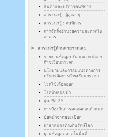
สินค้าและบริการคนพิการ
สาระน่ารู้ : ผู้สูงอายุ
สาระน่ารู้ : คนพิการ
การจัดสิ่งอำนวยความสะดวกใน
อาคาร
สาระน่ารู้ด้านสาธารณสุข
รายงานข้อมูลปริมาณการปล่อย
ก๊าซเรือนกระจก
นโยบายและกรอบแนวทางการ
บริหารจัดการก๊าซเรือนกระจก
โรคไข้เลือดออก
โรคพิษสุนัขบ้า
ฝุ่น PM 2.5
การป้องกันการคลอดก่อนกำหนด
ปุ๋ยหมักจากขยะเปียก
อาสาสมัครท้องถิ่นรักษ์โลก
ฐานข้อมูลตลาดในพื้นที่