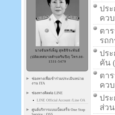
ประ
ควบพ
ตาร
รถกร
นางจันทร์เพ็ญ สุทธิจิระพันธ์
ประ
(ปลัดเทศบาลตำบลริมปิง) โทร.08-
คัน 
1531-5479
ตารา
ช่องทางเพื่อเข้าร่วมประเมินหน่วย
ควบ 
งาน ITA
ช่องทางติดต่อ LINE
ประก
LINE Official Account /Line OA
ส่วน
ศูนย์บริการแบบเบ็ดเสร็จ One Stop
Service : OSS