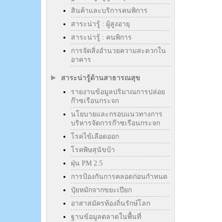
สินค้าและบริการคนพิการ
สาระน่ารู้ : ผู้สูงอายุ
สาระน่ารู้ : คนพิการ
การจัดสิ่งอำนวยความสะดวกใน
อาคาร
สาระน่ารู้ด้านสาธารณสุข
รายงานข้อมูลปริมาณการปล่อย
ก๊าซเรือนกระจก
นโยบายและกรอบแนวทางการ
บริหารจัดการก๊าซเรือนกระจก
โรคไข้เลือดออก
โรคพิษสุนัขบ้า
ฝุ่น PM 2.5
การป้องกันการคลอดก่อนกำหนด
ปุ๋ยหมักจากขยะเปียก
อาสาสมัครท้องถิ่นรักษ์โลก
ฐานข้อมูลตลาดในพื้นที่